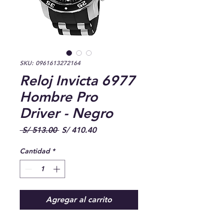
SKU: 0961613272164
Reloj Invicta 6977
Hombre Pro
Driver - Negro
Precio
Precio
 S/ 513.00 
S/ 410.40
de
oferta
Cantidad
*
Agregar al carrito