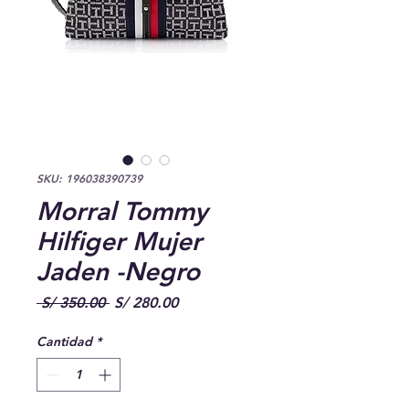
SKU: 196038390739
Morral Tommy
Hilfiger Mujer
Jaden -Negro
Precio
Precio
 S/ 350.00 
S/ 280.00
de
oferta
Cantidad
*