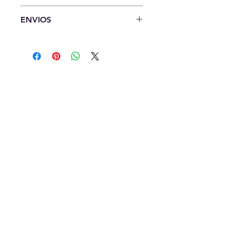
7 Dias de Garantia
ENVIOS
Hacemos envio a todo Lima y
Provincia
Contáctanos
Oficina
Av. Óscar R. Benavides 4474
Copyright © 2013 DIRECTO DE USABOX®, Todos los Derechos Reservados