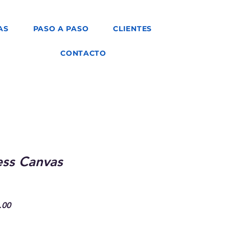
AS
PASO A PASO
CLIENTES
CONTACTO
ess Canvas
Precio
.00
de
oferta