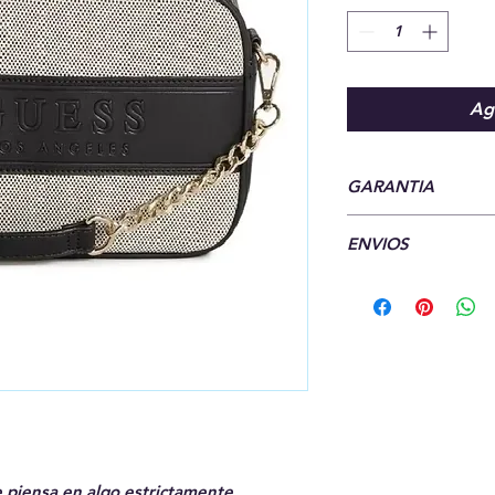
Agr
GARANTIA
7 Dias de garantia
ENVIOS
Hacemos envios a to
e piensa en algo estrictamente