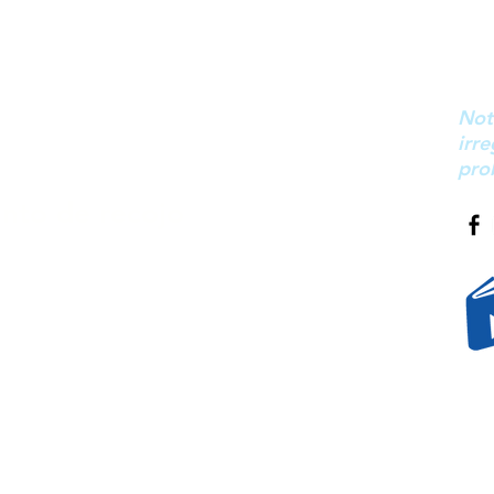
icina
Not
irr
 Óscar R. Benavides 4474
pro
nto de recojo
le Centauro 153 - Surco