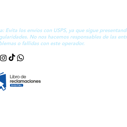
a: Evita los envíos con USPS, ya que sigue presentand
egularidades. No nos hacemos responsables de las ent
blemas o fallidas con este operador.