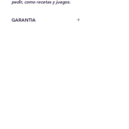
pedir, como recetas y juegos.
GARANTIA
7 Dias de garantia
ENVIOS
Envios a todo Lima y Provincia
Contáctanos
Oficina
Av. Óscar R. Benavides 4474